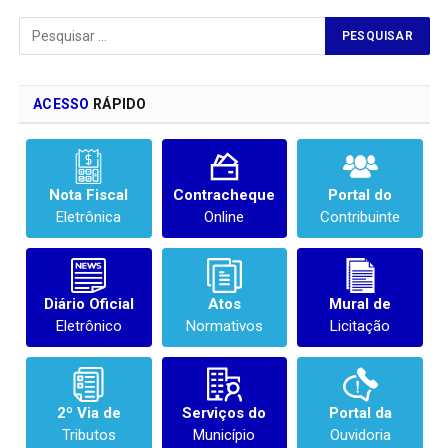
ACESSO
RÁPIDO
Nota Fiscal
Contracheque
Portal do
Eletrônica
Online
Contribuinte
Diário Oficial
Atos
Mural de
Eletrônico
Normativos
Licitação
2º Via de
Serviços do
Portal da
Tributos
Município
Ouvidoria